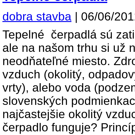
dobra stavba
|
06/06/201
Tepelné čerpadlá sú zati
ale na našom trhu si už n
neodňateľné miesto. Zdro
vzduch (okolitý, odpadov
vrty), alebo voda (podze
slovenských podmienkach
najčastejšie okolitý vzd
čerpadlo funguje? Princí