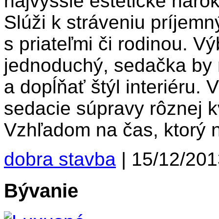
najvyššie estetické nárok
Slúži k stráveniu príjem
s priateľmi či rodinou. V
jednoduchý, sedačka by 
a dopĺňať štýl interiéru.
sedacie súpravy rôznej k
Vzhľadom na čas, ktorý 
dobra stavba
|
15/12/201
Bývanie